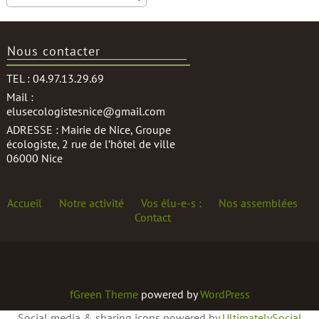
Nous contacter
TEL : 04.97.13.29.69
Mail :
elusecologistesnice@gmail.com
ADRESSE : Mairie de Nice, Groupe
écologiste, 2 rue de l’hôtel de ville
06000 Nice
Accueil
Notre activité
Vos élu-e-s :
Nos assemblées
Contact
fGreen Theme
powered by
WordPress
Social media & sharing icons powered by
UltimatelySocial