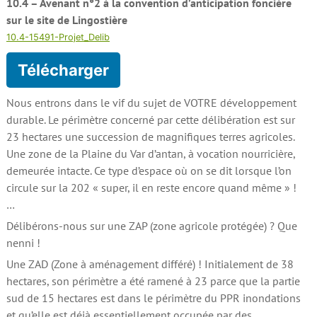
10.4 – Avenant n°2 à la convention d’anticipation foncière
sur le site de Lingostière
10.4-15491-Projet_Delib
Télécharger
Nous entrons dans le vif du sujet de VOTRE développement
durable. Le périmètre concerné par cette délibération est sur
23 hectares une succession de magnifiques terres agricoles.
Une zone de la Plaine du Var d’antan, à vocation nourricière,
demeurée intacte. Ce type d’espace où on se dit lorsque l’on
circule sur la 202 « super, il en reste encore quand même » !
…
Délibérons-nous sur une ZAP (zone agricole protégée) ? Que
nenni !
Une ZAD (Zone à aménagement différé) ! Initialement de 38
hectares, son périmètre a été ramené à 23 parce que la partie
sud de 15 hectares est dans le périmètre du PPR inondations
et qu’elle est déjà essentiellement occupée par des