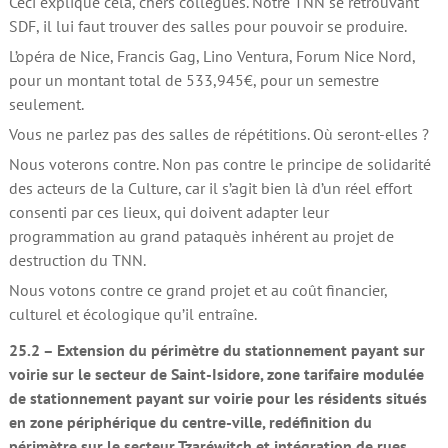
Ceci explique cela, chers collègues. Notre TNN se retrouvant
SDF, il lui faut trouver des salles pour pouvoir se produire.
L’opéra de Nice, Francis Gag, Lino Ventura, Forum Nice Nord,
pour un montant total de 533,945€, pour un semestre
seulement.
Vous ne parlez pas des salles de répétitions. Où seront-elles ?
Nous voterons contre. Non pas contre le principe de solidarité
des acteurs de la Culture, car il s’agit bien là d’un réel effort
consenti par ces lieux, qui doivent adapter leur
programmation au grand pataquès inhérent au projet de
destruction du TNN.
Nous votons contre ce grand projet et au coût financier,
culturel et écologique qu’il entraîne.
25.2 – Extension du périmètre du stationnement payant sur
voirie sur le secteur de Saint-Isidore, zone tarifaire modulée
de stationnement payant sur voirie pour les résidents situés
en zone périphérique du centre-ville, redéfinition du
périmètre sur le secteur Tzaréwitch et intégration de rues