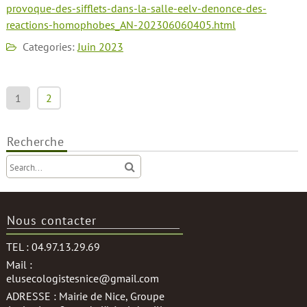
provoque-des-sifflets-dans-la-salle-eelv-denonce-des-
reactions-homophobes_AN-202306060405.html
Categories:
Juin 2023
Pagination
1
2
des
publications
Recherche
Nous contacter
TEL : 04.97.13.29.69
Mail :
elusecologistesnice@gmail.com
ADRESSE : Mairie de Nice, Groupe