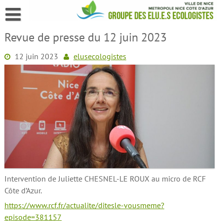
Skip
to
content
Revue de presse du 12 juin 2023
12 juin 2023
elusecologistes
Intervention de Juliette CHESNEL-LE ROUX au micro de RCF
Côte d’Azur.
https://www.rcf.fr/actualite/ditesle-vousmeme?
episode=381157