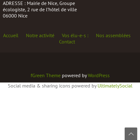
ADRESSE : Mairie de Nice, Groupe
écologiste, 2 rue de l’hôtel de ville
06000 Nice
Accueil
Notre activité
Vos élu-e-s :
Nos assemblées
Contact
fGreen Theme
powered by
WordPress
Social media & sharing icons powered by
UltimatelySocial