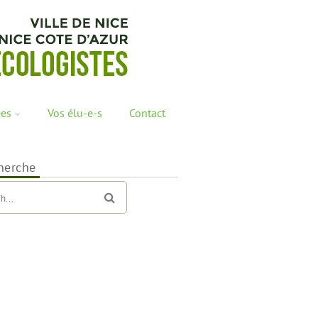
ées
Vos élu-e-s
Contact
herche