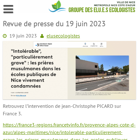
Skip
to
content
Revue de presse du 19 juin 2023
19 juin 2023
elusecologistes
Retrouvez l’intervention de jean-Christophe PICARD sur
France 3.
https://france3-regions.francetvinfo.fr/provence-alpes-cote-d-
azur/alpes-maritimes/nice/intolerable-particulierement-
grave-les-prieres-musulmanes-dans-les-ecoles-publiques-