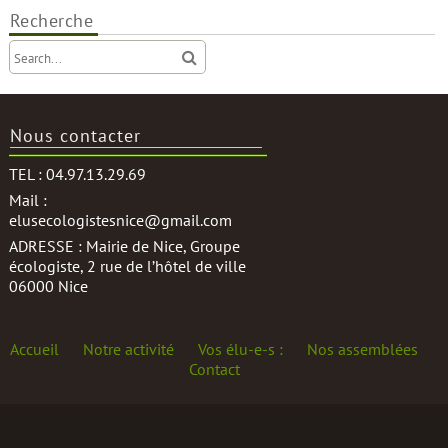
l’article
Recherche
Nous contacter
TEL : 04.97.13.29.69
Mail :
elusecologistesnice@gmail.com
ADRESSE : Mairie de Nice, Groupe
écologiste, 2 rue de l’hôtel de ville
06000 Nice
Accueil
Notre activité
Vos élu-e-s :
Nos assemblées
Contact