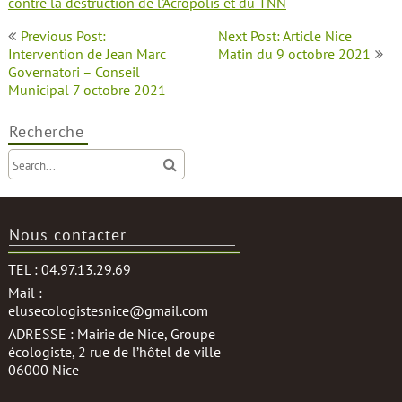
contre la destruction de l'Acropolis et du TNN
Navigation
Previous Post:
Next Post: Article Nice
de
Intervention de Jean Marc
Matin du 9 octobre 2021
Governatori – Conseil
l’article
Municipal 7 octobre 2021
Recherche
Nous contacter
TEL : 04.97.13.29.69
Mail :
elusecologistesnice@gmail.com
ADRESSE : Mairie de Nice, Groupe
écologiste, 2 rue de l’hôtel de ville
06000 Nice