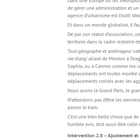
Dans une Europe où les métropole
de gérer une administration et un t
agence d’urbanisme est l’outil idéa
Et dans un monde globalisé, il fa
De par son statut d’association, u
territoire dans le cadre restreint d
Tout géographe et aménageur sait
vie élargi allant de Menton à Dra
Sophia, ou à Cannes comme ma co
déplacements ont toutes montré q
déplacements croisés avec les ag
Nous avons le Grand Paris, le gran
N’attendons pas d’être les dernier
passer le train.
C’est une bien belle chose que de
humble avis, doit aussi être celle 
Intervention 2.8 – Ajustement et