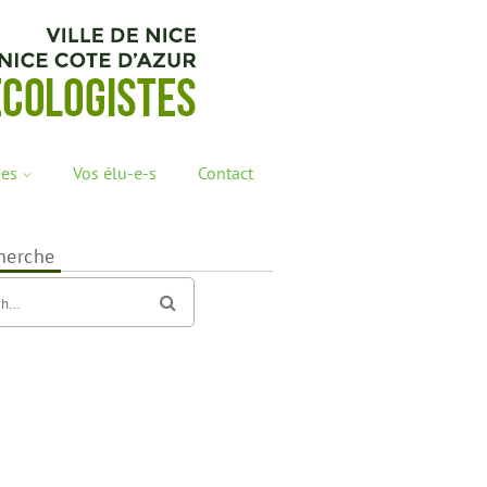
ées
Vos élu-e-s
Contact
herche