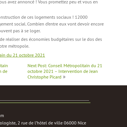
ous avez annoncé ! Vous promettez peu et vous en
onstruction de ces logements sociaux ! 12000
ogement social. Combien d’entre eux vont devoir encore
trouvent pas à se loger.
de réaliser des économies budgétaires sur le dos des
notre métropole.
tain du 21 octobre 2021
itain
Next Post: Conseil Métropolitain du 21
n de
octobre 2021 – Intervention de Jean
Christophe Picard
om
logiste, 2 rue de l’hôtel de ville 06000 Nice