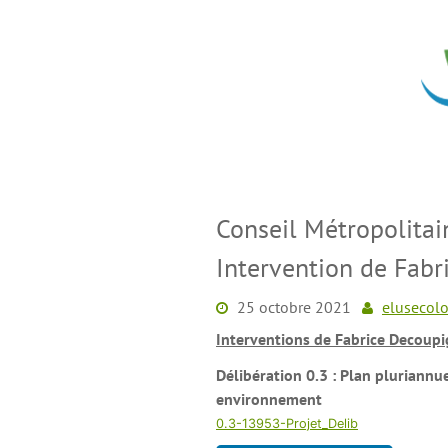
Skip
to
content
Conseil Métropolitai
Intervention de Fab
25 octobre 2021
elusecolo
Interventions de Fabrice Decoup
Délibération 0.3 : Plan pluriannu
environnement
0.3-13953-Projet_Delib