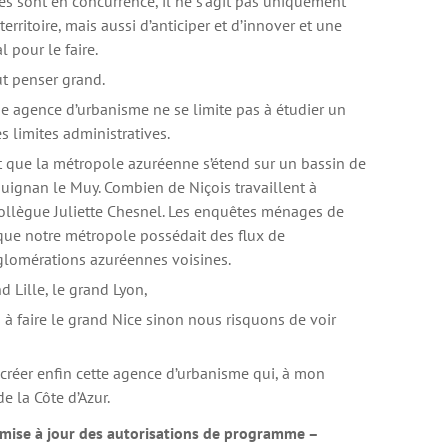
s sont en concurrence, il ne s’agit pas uniquement
erritoire, mais aussi d’anticiper et d’innover et une
l pour le faire.
ut penser grand.
ne agence d’urbanisme ne se limite pas à étudier un
es limites administratives.
 que la métropole azuréenne s’étend sur un bassin de
guignan le Muy. Combien de Niçois travaillent à
llègue Juliette Chesnel. Les enquêtes ménages de
ue notre métropole possédait des flux de
glomérations azuréennes voisines.
d Lille, le grand Lyon,
s à faire le grand Nice sinon nous risquons de voir
 créer enfin cette agence d’urbanisme qui, à mon
de la Côte d’Azur.
 mise à jour des autorisations de programme –