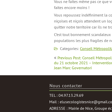
Vous ne faites même pas ce que v
faites encore moins !
Vous repoussez indéfiniment la c
niçoises et niçois attendent un l
quitter notre territoire car ils ne 
C’est tout bonnement scandaleux 
populations les plus fragiles de 
Categories:
Conseil Métropoli
Navigation
Previous Post: Conseil Métropol
de
du 21 octobre 2021 – Interventio
Jean Marc Governatori
l’article
Nous contacter
TEL : 04.97.13.29.69
Mail : elusecologistesnice@gmail.c
ADRESSE : Mairie de Nice, Groupe éco