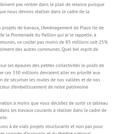
doivent pas rentrer dans le plan de relance puisque
que nous devons réaliser dans le cadre de la
s projets de travaux, l’Aménagement de Place Ile de
e la Promenade du Paillon qui je le rappelle, à
mmunes, va coûter pas moins de 85 millions soit 25%
triment des autres communes. Quel bel esprit de
sur les épaules des petites collectivités le poids de
e ces 330 millions devraient aller en priorité aux
de sécuriser les routes de nos vallées et de nos
ecteur d’embellissement de notre patrimoine
ration à moins que vous décidiez de sortir ce tableau
 dans les travaux courants à réaliser dans le cadre de
ole.
uros à de vrais projets structurants et non pas pour
des congrès d’acropolis et du théâtre national