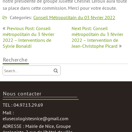
notre présidente de groupe Juliette Chesnel Leroux aura toute
sa place dans cette commission. Merci pour votre écoute.
Categories:
Conseil Métropolitain du 03 février 2022
Navigation
Previous Post: Conseil
Next Post: Conseil
de
métropolitain du 3 février
métropolitain du 3 février
2022 – Interventions de
2022 – Intervention de
l’article
Sylvie Bonaldi
Jean-Christophe Picard
Recherche
Nous contacter
TEL : 04.97.13.29.69
Mail :
elusecologistesnice@gmail.com
ADRESSE : Mairie de Nice, Groupe