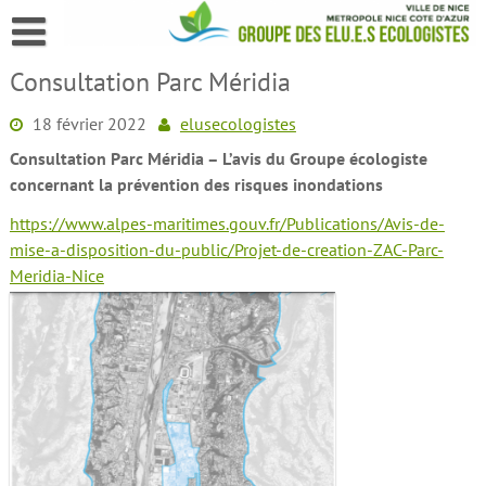
Skip
to
content
Consultation Parc Méridia
18 février 2022
elusecologistes
Consultation Parc Méridia – L’avis du Groupe écologiste
concernant la prévention des risques inondations
https://www.alpes-maritimes.gouv.fr/Publications/Avis-de-
mise-a-disposition-du-public/Projet-de-creation-ZAC-Parc-
Meridia-Nice