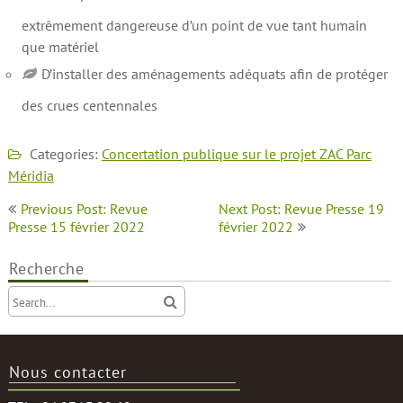
extrêmement dangereuse d’un point de vue tant humain
que matériel
D’installer des aménagements adéquats afin de protéger
des crues centennales
Categories:
Concertation publique sur le projet ZAC Parc
Méridia
Navigation
Previous Post: Revue
Next Post: Revue Presse 19
de
Presse 15 février 2022
février 2022
l’article
Recherche
Nous contacter