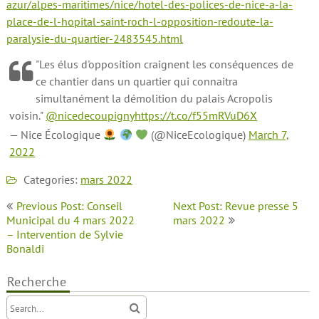
azur/alpes-maritimes/nice/hotel-des-polices-de-nice-a-la-
place-de-l-hopital-saint-roch-l-opposition-redoute-la-
paralysie-du-quartier-2483545.html
"Les élus d'opposition craignent les conséquences de
ce chantier dans un quartier qui connaitra
simultanément la démolition du palais Acropolis
voisin."
@nicedecoupigny
https://t.co/f55mRVuD6X
— Nice Écologique
(@NiceEcologique)
March 7,
2022
Categories:
mars 2022
Navigation
Previous Post: Conseil
Next Post: Revue presse 5
de
Municipal du 4 mars 2022
mars 2022
– Intervention de Sylvie
l’article
Bonaldi
Recherche