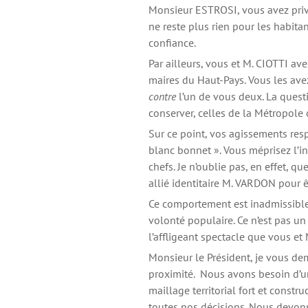
Monsieur ESTROSI, vous avez privil
ne reste plus rien pour les habitan
confiance.
Par ailleurs, vous et M. CIOTTI av
maires du Haut-Pays. Vous les ave
contre
l’un de vous deux. La quest
conserver, celles de la Métropole
Sur ce point, vos agissements resp
blanc bonnet ». Vous méprisez l’in
chefs. Je n’oublie pas, en effet, q
allié identitaire M. VARDON pour ê
Ce comportement est inadmissible
volonté populaire. Ce n’est pas un
l’affligeant spectacle que vous e
Monsieur le Président, je vous d
proximité. Nous avons besoin d’u
maillage territorial fort et constru
toutes nos décisions. Nous devon