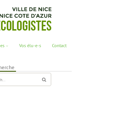
ées
Vos élu-e-s
Contact
herche