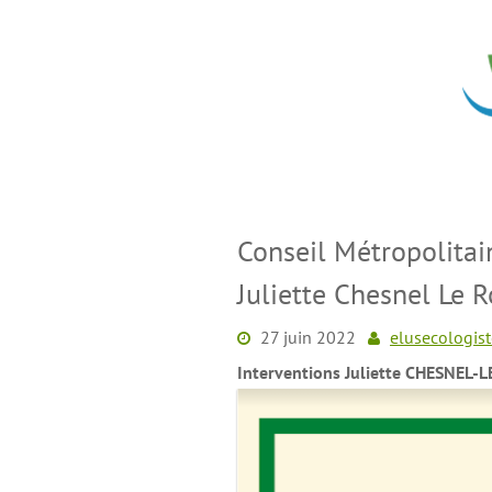
Skip
to
content
Conseil Métropolitai
Juliette Chesnel Le 
27 juin 2022
elusecologist
Interventions Juliette CHESNEL-