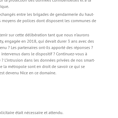
our la protection des données confidentielles et à la
ique.
échangés entre les brigades de gendarmerie du haut-
 les moyens de polices dont disposent les communes de
nir sur cette délibération tant que nous n’aurons
ity, engagée en 2018, qui devait durer 3 ans avec des
dvenu ? Les partenaires ont-ils apporté des réponses ?
s intervenus dans le dispositif ? Continuez-vous à
 ? L’intrusion dans les données privées de nos smart-
e la métropole sont en droit de savoir ce qui se
’est devenu Nice en ce domaine.
icitaire était nécessaire et attendu.