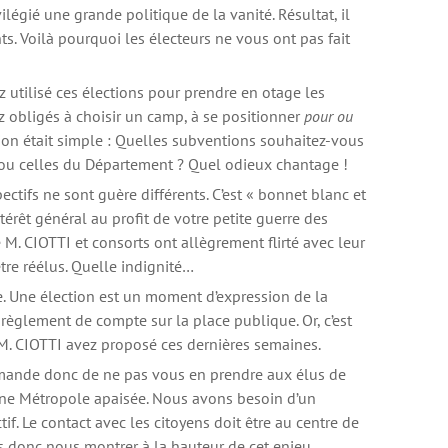
égié une grande politique de la vanité. Résultat, il
ts. Voilà pourquoi les électeurs ne vous ont pas fait
ez utilisé ces élections pour prendre en otage les
z obligés à choisir un camp, à se positionner
pour ou
ion était simple : Quelles subventions souhaitez-vous
 ou celles du Département ? Quel odieux chantage !
ectifs ne sont guère différents. C’est « bonnet blanc et
térêt général au profit de votre petite guerre des
ue M. CIOTTI et consorts ont allègrement flirté avec leur
tre réélus. Quelle indignité…
. Une élection est un moment d’expression de la
 règlement de compte sur la place publique. Or, c’est
t M. CIOTTI avez proposé ces dernières semaines.
emande donc de ne pas vous en prendre aux élus de
ne Métropole apaisée. Nous avons besoin d’un
ctif. Le contact avec les citoyens doit être au centre de
s donc nous montrer à la hauteur de cet enjeu.