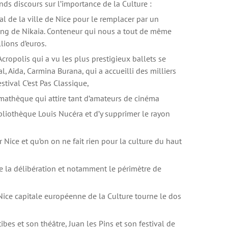
nds discours sur l’importance de la Culture :
ral de la ville de Nice pour le remplacer par un
ing de Nikaia. Conteneur qui nous a tout de même
ions d’euros.
Acropolis qui a vu les plus prestigieux ballets se
al, Aida, Carmina Burana, qui a accueilli des milliers
tival C’est Pas Classique,
émathèque qui attire tant d’amateurs de cinéma
ibliothèque Louis Nucéra et d’y supprimer le rayon
r Nice et qu’on on ne fait rien pour la culture du haut
e la délibération et notamment le périmètre de
ice capitale européenne de la Culture tourne le dos
bes et son théâtre, Juan les Pins et son festival de