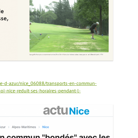
cote-d-azur/nice_06088/transports-en-commun-
oi-nice-reduit-ses-horaires-pendant-l-