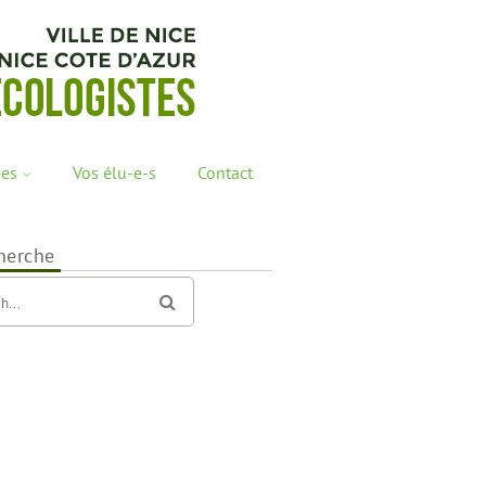
ées
Vos élu-e-s
Contact
herche