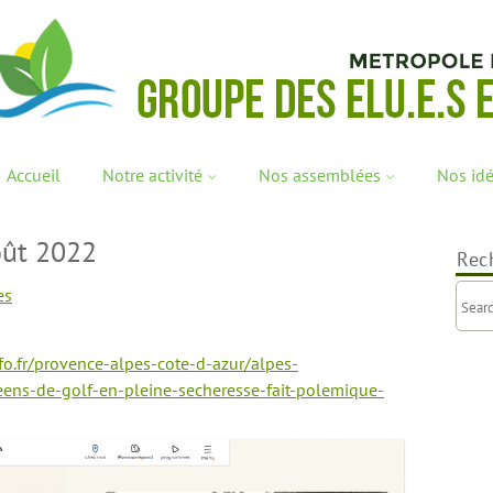
Accueil
Notre activité
Nos assemblées
Nos id
oût 2022
Rec
es
nfo.fr/provence-alpes-cote-d-azur/alpes-
eens-de-golf-en-pleine-secheresse-fait-polemique-