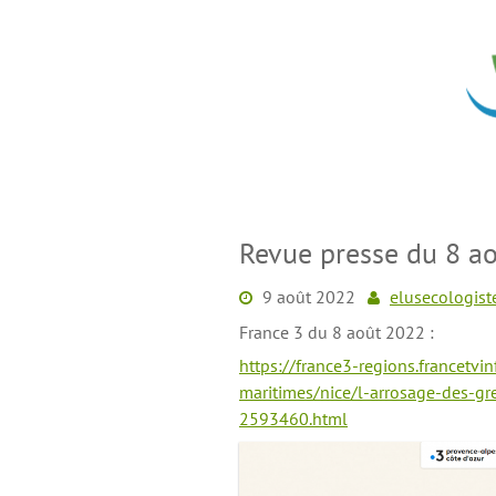
Skip
to
content
Revue presse du 8 a
9 août 2022
elusecologist
France 3 du 8 août 2022 :
https://france3-regions.francetvi
maritimes/nice/l-arrosage-des-gr
2593460.html