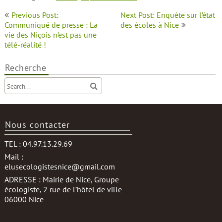
Navigation
Previous Post:
Next Post: Enquête sur l’état
de
Communiqué de presse : La
des écoles à Nice
vie des Niçois n’est pas une
l’article
télé-réalité !
Recherche
Nous contacter
TEL : 04.97.13.29.69
Mail :
elusecologistesnice@gmail.com
ADRESSE : Mairie de Nice, Groupe
écologiste, 2 rue de l’hôtel de ville
06000 Nice