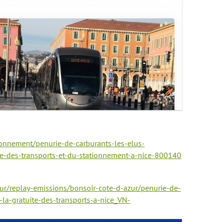
onnement/penurie-de-carburants-les-elus-
te-des-transports-et-du-stationnement-a-nice-800140
ur/replay-emissions/bonsoir-cote-d-azur/penurie-de-
-la-gratuite-des-transports-a-nice_VN-