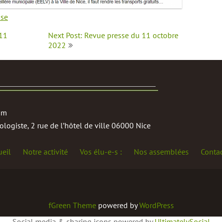
sse
 11
Next Post: Revue presse du 11 octobre
2022
om
logiste, 2 rue de l’hôtel de ville 06000 Nice
ueil
Notre activité
Vos élu-e-s :
Nos assemblées
Conta
fGreen Theme
powered by
WordPress
Social media & sharing icons powered by
UltimatelySocial