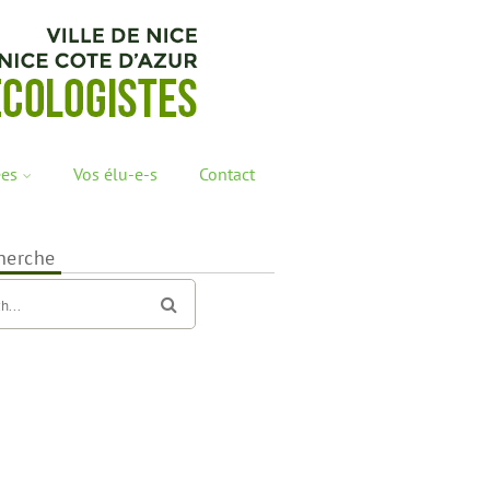
ées
Vos élu-e-s
Contact
herche