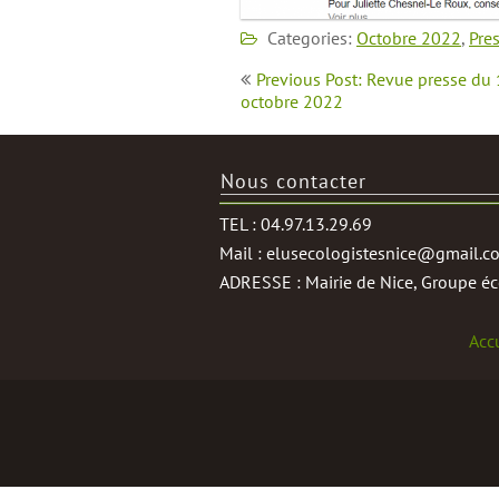
Categories:
Octobre 2022
,
Pre
Navigation
Previous Post: Revue presse du
de
octobre 2022
l’article
Nous contacter
TEL : 04.97.13.29.69
Mail : elusecologistesnice@gmail.c
ADRESSE : Mairie de Nice, Groupe éco
Acc