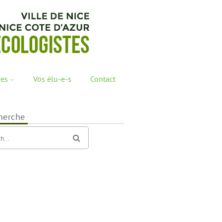
ées
Vos élu-e-s
Contact
herche