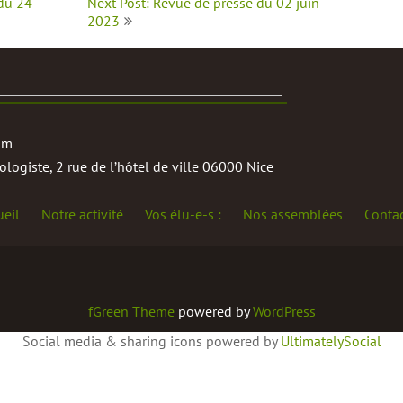
 du 24
Next Post: Revue de presse du 02 juin
2023
om
logiste, 2 rue de l’hôtel de ville 06000 Nice
ueil
Notre activité
Vos élu-e-s :
Nos assemblées
Conta
fGreen Theme
powered by
WordPress
Social media & sharing icons powered by
UltimatelySocial