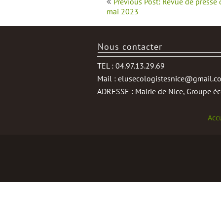
Previous Post: Revue de presse
de
mai 2023
l’article
Nous contacter
TEL : 04.97.13.29.69
Mail : elusecologistesnice@gmail.c
ADRESSE : Mairie de Nice, Groupe éco
Acc