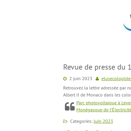
Skip
to
content
Revue de presse du 1
2 juin 2023
elusecologiste
Retrouvez la lettre adressée par 
Albert II de Monaco dans les col
Parc photovoltaïque à Leven
Monégasque de l’Électricit
Categories:
Juin 2023
Navigation