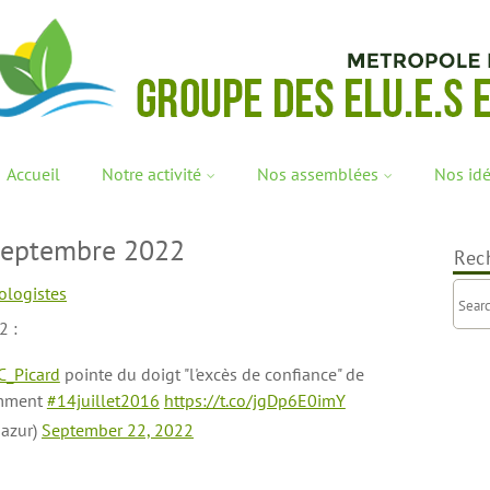
Accueil
Notre activité
Nos assemblées
Nos id
septembre 2022
Rec
ologistes
2 :
_Picard
pointe du doigt "l'excès de confiance" de
amment
#14juillet2016
https://t.co/jgDp6E0imY
uazur)
September 22, 2022