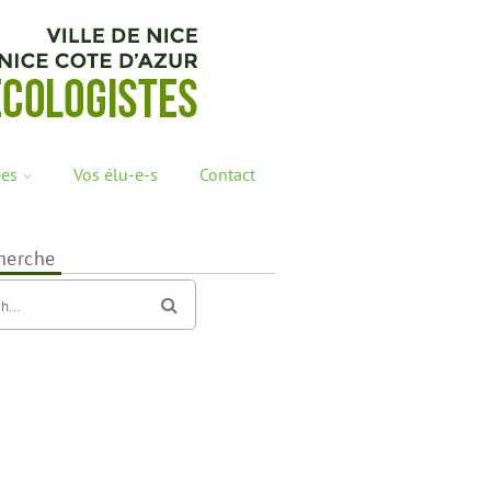
ées
Vos élu-e-s
Contact
herche