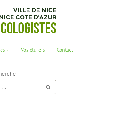
ées
Vos élu-e-s
Contact
herche