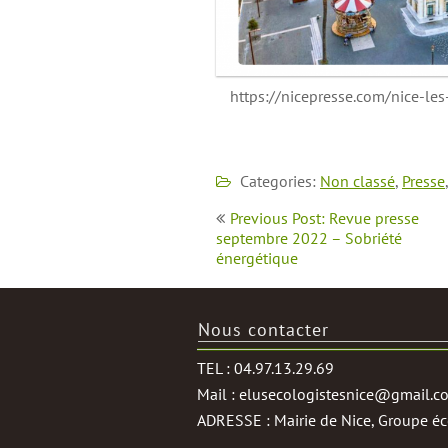
https://nicepresse.com/nice-les
Categories:
Non classé
,
Presse
Navigation
Previous Post: Revue presse
de
septembre 2022 – Sobriété
énergétique
l’article
Nous contacter
TEL : 04.97.13.29.69
Mail : elusecologistesnice@gmail.c
ADRESSE : Mairie de Nice, Groupe éco