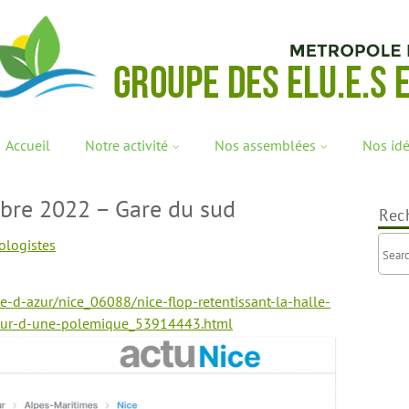
Accueil
Notre activité
Nos assemblées
Nos id
bre 2022 – Gare du sud
Rec
ologistes
te-d-azur/nice_06088/nice-flop-retentissant-la-halle-
eur-d-une-polemique_53914443.html