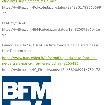
etudiants-supplementaires-a-nice
https://twitter.com/RCFcotedazur/status/1848301788660699
275
BFM 21/10/24 :
https://twitter.com/BFMCotedazur/status/184825092960416
9755
France Bleu du 16/10/24 :La taxe foncière ne baissera pas à
Nice l’an prochain
https://www.francebleu.fr/infos/politique/la-taxe-fonciere-
ne-baissera-pas-a-nice-l-an-prochain-3155426
https://twitter.com/JC_Picard/status/1846582089916752178