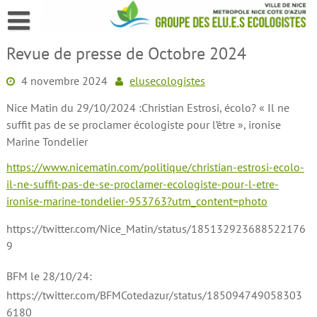
Skip
to
content
Revue de presse de Octobre 2024
4 novembre 2024
elusecologistes
Nice Matin du 29/10/2024 :Christian Estrosi, écolo? « Il ne
suffit pas de se proclamer écologiste pour l’être », ironise
Marine Tondelier
https://www.nicematin.com/politique/christian-estrosi-ecolo-
il-ne-suffit-pas-de-se-proclamer-ecologiste-pour-l-etre-
ironise-marine-tondelier-953763?utm_content=photo
https://twitter.com/Nice_Matin/status/185132923688522176
9
BFM le 28/10/24:
https://twitter.com/BFMCotedazur/status/185094749058303
6180