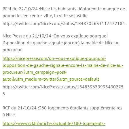
BFM du 22/10/24 :Nice: les habitants déplorent le manque de
poubelles en centre-ville, la ville se justifie
https://twitter.com/NiceEcolo/status/1848702631117472184
Nice Presse du 21/10/24 :On vous explique pourquoi
l’opposition de gauche signale (encore) la mairie de Nice au
procureur
https://nicepresse.com/on-vous-explique-pourquoi-
lopposition-de-gauche-signale-encore-la-mairie-de-nice-au-
procureur/?utm_campaign=post-
auto&utm_medium=twitter&utm_source=default
https://twitter.com/NicePresse/status/184839679993490275
5
RCF du 21/10/24 :380 logements étudiants supplémentaires
à Nice
https://www.rcf.fr/articles/actualite/380-logements-