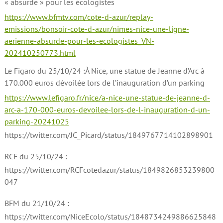
« absurde » pour les écologistes
https://www.bfmtv.com/cote-d-azur/replay-
emissions/bonsoir-cote-d-azur/nimes-nice-une-ligne-
aerienne-absurde-pour-les-ecologistes_VN-
202410250773.html
Le Figaro du 25/10/24 :À Nice, une statue de Jeanne d’Arc à
170.000 euros dévoilée lors de l’inauguration d’un parking
https://www.lefigaro.fr/nice/a-nice-une-statue-de-jeanne-d-
arc-a-170-000-euros-devoilee-lors-de-l-inauguration-d-un-
parking-20241025
https://twitter.com/JC_Picard/status/1849767714102898901
RCF du 25/10/24 :
https://twitter.com/RCFcotedazur/status/1849826853239800
047
BFM du 21/10/24 :
https://twitter.com/NiceEcolo/status/1848734249886625848