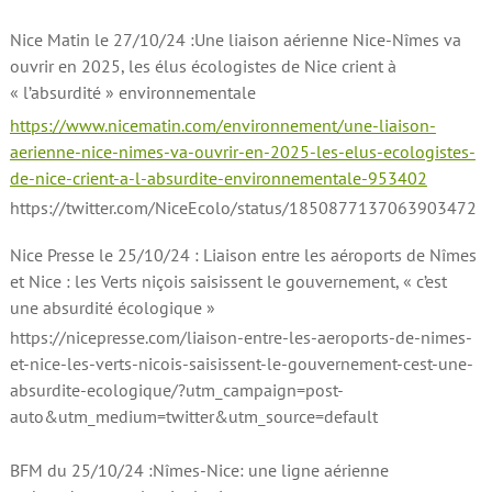
Nice Matin le 27/10/24 :Une liaison aérienne Nice-Nîmes va
ouvrir en 2025, les élus écologistes de Nice crient à
« l’absurdité » environnementale
https://www.nicematin.com/environnement/une-liaison-
aerienne-nice-nimes-va-ouvrir-en-2025-les-elus-ecologistes-
de-nice-crient-a-l-absurdite-environnementale-953402
https://twitter.com/NiceEcolo/status/1850877137063903472
Nice Presse le 25/10/24 : Liaison entre les aéroports de Nîmes
et Nice : les Verts niçois saisissent le gouvernement, « c’est
une absurdité écologique »
https://nicepresse.com/liaison-entre-les-aeroports-de-nimes-
et-nice-les-verts-nicois-saisissent-le-gouvernement-cest-une-
absurdite-ecologique/?utm_campaign=post-
auto&utm_medium=twitter&utm_source=default
BFM du 25/10/24 :Nîmes-Nice: une ligne aérienne