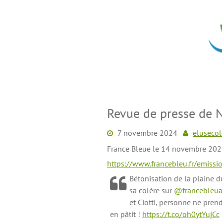
Skip
to
content
Revue de presse de
7 novembre 2024
elusecol
France Bleue le 14 novembre 202
https://www.francebleu.fr/emissio
Bétonisation de la plaine d
sa colère sur
@francebleua
et Ciotti, personne ne prend
en pâtit !
https://t.co/oh0ytYujCc