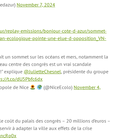
tedazur)
November 7, 2024
ur/replay-emissions/bonjour-cote-d-azur/sommet-
lan-ecologique-pointe-une-elue-d-opposition_VN-
 y ait un sommet sur les océans et mers, notamment la
eau centre des congrès est un vrai scandale
!" explique
@JulietteChesnel
, présidente du groupe
ps://t.co/dU5Pbfc6dx
ropole de Nice
(@NiceEcolo)
November 4,
e coût du palais des congrès – 20 millions d’euros –
servir à adapter la ville aux effets de la crise
oxncRp0x