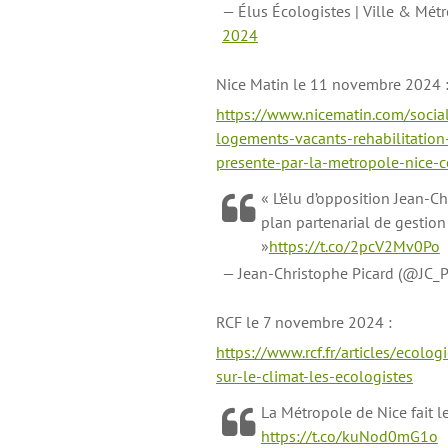
— Élus Écologistes | Ville & Mét
2024
Nice Matin le 11 novembre 2024 
https://www.nicematin.com/soci
logements-vacants-rehabilitation-
presente-par-la-metropole-nice
« L’élu d’opposition Jean-C
plan partenarial de gestio
»
https://t.co/2pcV2Mv0Po
— Jean-Christophe Picard (@JC_P
RCF le 7 novembre 2024 :
https://www.rcf.fr/articles/ecolog
sur-le-climat-les-ecologistes
La Métropole de Nice fait le
https://t.co/kuNod0mG1o