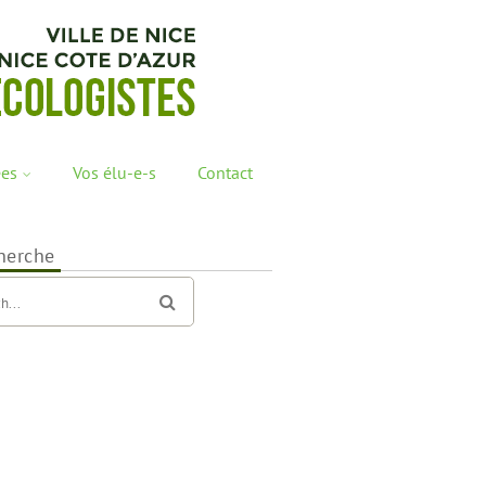
ées
Vos élu-e-s
Contact
herche