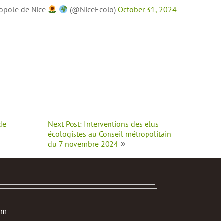
ropole de Nice
(@NiceEcolo)
October 31, 2024
de
Next Post: Interventions des élus
écologistes au Conseil métropolitain
du 7 novembre 2024
om