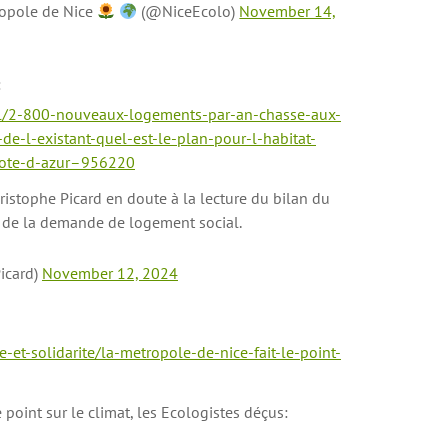
ropole de Nice
(@NiceEcolo)
November 14,
:
al/2-800-nouveaux-logements-par-an-chasse-aux-
de-l-existant-quel-est-le-plan-pour-l-habitat-
-cote-d-azur–956220
hristophe Picard en doute à la lecture du bilan du
n de la demande de logement social.
icard)
November 12, 2024
ie-et-solidarite/la-metropole-de-nice-fait-le-point-
 point sur le climat, les Ecologistes déçus: