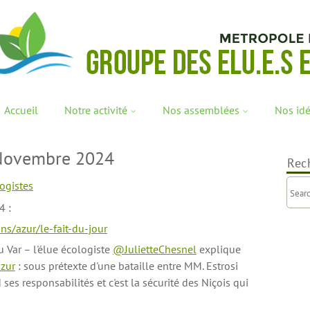
Accueil
Notre activité
Nos assemblées
Nos id
 Novembre 2024
Rec
ogistes
4 :
ns/azur/le-fait-du-jour
u Var – l'élue écologiste
@JulietteChesnel
explique
zur
: sous prétexte d'une bataille entre MM. Estrosi
 ses responsabilités et c'est la sécurité des Niçois qui