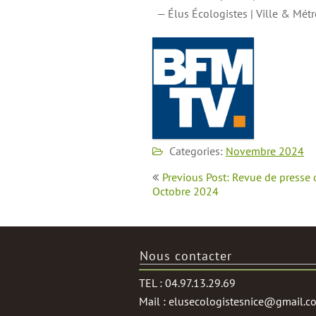
— Élus Écologistes | Ville & Mét
Categories:
Novembre 2024
Navigation
Previous Post: Revue de presse 
de
Octobre 2024
l’article
Nous contacter
TEL : 04.97.13.29.69
Mail : elusecologistesnice@gmail.c