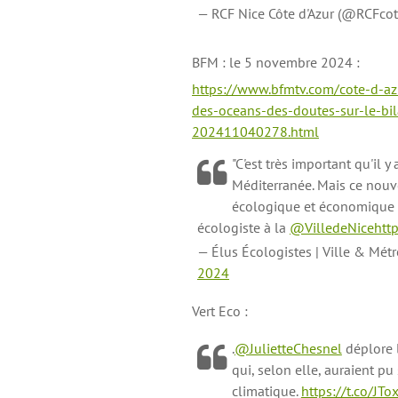
— RCF Nice Côte d'Azur (@RCFco
BFM : le 5 novembre 2024 :
https://www.bfmtv.com/cote-d-az
des-oceans-des-doutes-sur-le-bi
202411040278.html
"C'est très important qu'il
Méditerranée. Mais ce nouv
écologique et économique 
écologiste à la
@VilledeNice
htt
— Élus Écologistes | Ville & Mét
2024
Vert Eco :
.
@JulietteChesnel
déplore l
qui, selon elle, auraient pu 
climatique.
https://t.co/JT