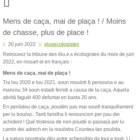
Skip
to
content
Mens de caça, mai de plaça ! / Moins
de chasse, plus de place !
20 juin 2022
elusecologistes
Retrouvez la tribune des élu.e.s écologistes du mois de juin
2022, en nissart et en français :
Mens de caça, mai de plaça !
Tra lou 2020 e lou 2021, soun mouòrti 6 persouna e au
mancou 34 soun estadi ferridi a causa de la caça. Aquela
atività faguèt 400 defuntat en basta 20 ans.
En periòdou de caça, poudèn pas mai sourtì tranquillament
per lu bouòsc. Tanti familha li renouncion per pau dei
achident ! Qué tristessa de non poudé si passejà per lu
camin dei adrech en la nouòstra Countea tan poulida.
La natura noustrala dèu estre achessibla da toui e touti. Li