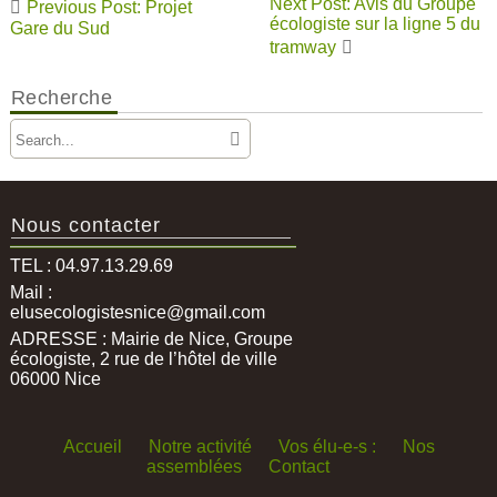
Next Post: Avis du Groupe
Previous Post: Projet
de
écologiste sur la ligne 5 du
Gare du Sud
tramway
l’article
Recherche
Nous contacter
TEL : 04.97.13.29.69
Mail :
elusecologistesnice@gmail.com
ADRESSE : Mairie de Nice, Groupe
écologiste, 2 rue de l’hôtel de ville
06000 Nice
Accueil
Notre activité
Vos élu-e-s :
Nos
assemblées
Contact