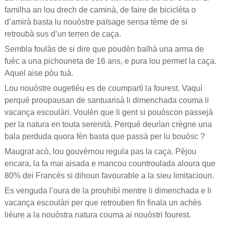
familha an lou drech de caminà, de faire de biciclèta o
d’amirà basta lu nouòstre païsage sensa tème de si
retroubà sus d’un terren de caça.
Sembla foulàs de si dire que poudèn balhà una arma de
fuèc a una pichouneta de 16 ans, e pura lou permet la caça.
Aquel aise pòu tuà.
Lou nouòstre ougetiéu es de coumpartì la fourest. Vaquì
perqué proupausan de santuarisà li dimenchada couma li
vacança escoulàri. Voulèn que li gent si pouòscon passejà
per la natura en touta serenità. Perqué deurìan crègne una
bala perduda quora fèn basta que passà per lu bouòsc ?
Maugrat acò, lou gouvèrnou regula pas la caça. Pèjou
encara, la fa mai aisada e mancou countroulada aloura que
80% dei Francés si dihoun favourable a la sieu limitacioun.
Es venguda l’oura de la prouhibì mentre li dimenchada e li
vacança escoulàri per que retrouben fin finala un achès
liéure a la nouòstra natura couma ai nouòstri fourest.