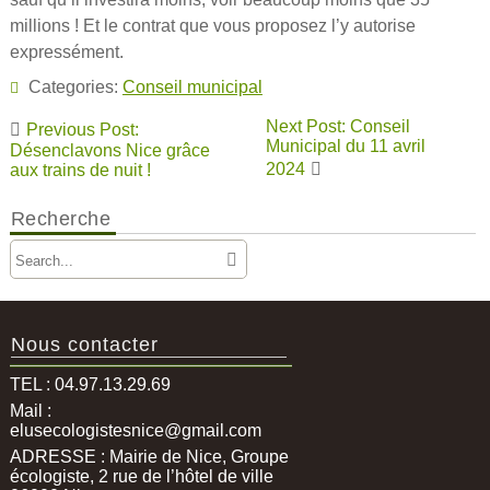
millions ! Et le contrat que vous proposez l’y autorise
expressément.
Categories:
Conseil municipal
Navigation
Next Post: Conseil
Previous Post:
de
Municipal du 11 avril
Désenclavons Nice grâce
2024
aux trains de nuit !
l’article
Recherche
Nous contacter
TEL : 04.97.13.29.69
Mail :
elusecologistesnice@gmail.com
ADRESSE : Mairie de Nice, Groupe
écologiste, 2 rue de l’hôtel de ville