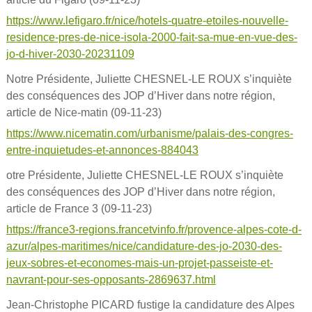
https://www.lefigaro.fr/nice/hotels-quatre-etoiles-nouvelle-
residence-pres-de-nice-isola-2000-fait-sa-mue-en-vue-des-
jo-d-hiver-2030-20231109
Notre Présidente, Juliette CHESNEL-LE ROUX s’inquiète
des conséquences des JOP d’Hiver dans notre région,
article de Nice-matin (09-11-23)
https://www.nicematin.com/urbanisme/palais-des-congres-
entre-inquietudes-et-annonces-884043
otre Présidente, Juliette CHESNEL-LE ROUX s’inquiète
des conséquences des JOP d’Hiver dans notre région,
article de France 3 (09-11-23)
https://france3-regions.francetvinfo.fr/provence-alpes-cote-d-
azur/alpes-maritimes/nice/candidature-des-jo-2030-des-
jeux-sobres-et-economes-mais-un-projet-passeiste-et-
navrant-pour-ses-opposants-2869637.html
Jean-Christophe PICARD fustige la candidature des Alpes