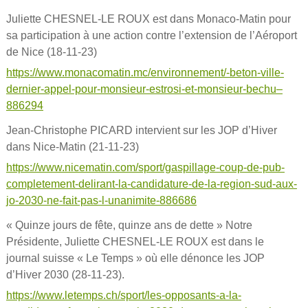
Juliette CHESNEL-LE ROUX est dans Monaco-Matin pour
sa participation à une action contre l’extension de l’Aéroport
de Nice (18-11-23)
https://www.monacomatin.mc/environnement/-beton-ville-
dernier-appel-pour-monsieur-estrosi-et-monsieur-bechu–
886294
Jean-Christophe PICARD intervient sur les JOP d’Hiver
dans Nice-Matin (21-11-23)
https://www.nicematin.com/sport/gaspillage-coup-de-pub-
completement-delirant-la-candidature-de-la-region-sud-aux-
jo-2030-ne-fait-pas-l-unanimite-886686
« Quinze jours de fête, quinze ans de dette » Notre
Présidente, Juliette CHESNEL-LE ROUX est dans le
journal suisse « Le Temps » où elle dénonce les JOP
d’Hiver 2030 (28-11-23).
https://www.letemps.ch/sport/les-opposants-a-la-