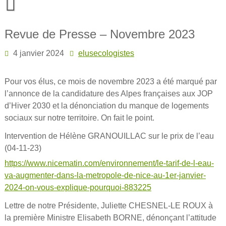
Skip
to
content
Revue de Presse – Novembre 2023
4 janvier 2024
elusecologistes
Pour vos élus, ce mois de novembre 2023 a été marqué par
l’annonce de la candidature des Alpes françaises aux JOP
d’Hiver 2030 et la dénonciation du manque de logements
sociaux sur notre territoire. On fait le point.
Intervention de Hélène GRANOUILLAC sur le prix de l’eau
(04-11-23)
https://www.nicematin.com/environnement/le-tarif-de-l-eau-
va-augmenter-dans-la-metropole-de-nice-au-1er-janvier-
2024-on-vous-explique-pourquoi-883225
Lettre de notre Présidente, Juliette CHESNEL-LE ROUX à
la première Ministre Elisabeth BORNE, dénonçant l’attitude