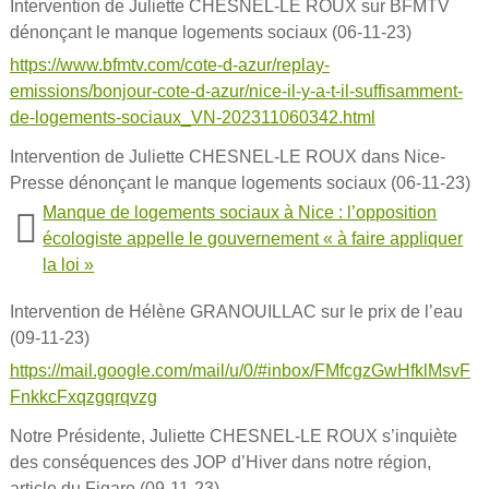
Intervention de Juliette CHESNEL-LE ROUX sur BFMTV
dénonçant le manque logements sociaux (06-11-23)
https://www.bfmtv.com/cote-d-azur/replay-
emissions/bonjour-cote-d-azur/nice-il-y-a-t-il-suffisamment-
de-logements-sociaux_VN-202311060342.html
Intervention de Juliette CHESNEL-LE ROUX dans Nice-
Presse dénonçant le manque logements sociaux (06-11-23)
Manque de logements sociaux à Nice : l’opposition
écologiste appelle le gouvernement « à faire appliquer
la loi »
Intervention de Hélène GRANOUILLAC sur le prix de l’eau
(09-11-23)
https://mail.google.com/mail/u/0/#inbox/FMfcgzGwHfklMsvF
FnkkcFxqzgqrqvzg
Notre Présidente, Juliette CHESNEL-LE ROUX s’inquiète
des conséquences des JOP d’Hiver dans notre région,
article du Figaro (09-11-23)