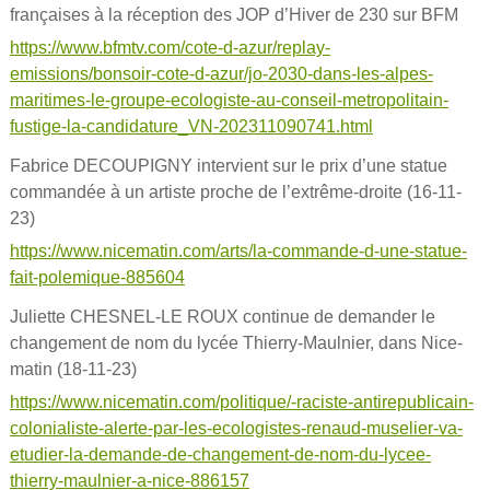
françaises à la réception des JOP d’Hiver de 230 sur BFM
https://www.bfmtv.com/cote-d-azur/replay-
emissions/bonsoir-cote-d-azur/jo-2030-dans-les-alpes-
maritimes-le-groupe-ecologiste-au-conseil-metropolitain-
fustige-la-candidature_VN-202311090741.html
Fabrice DECOUPIGNY intervient sur le prix d’une statue
commandée à un artiste proche de l’extrême-droite (16-11-
23)
https://www.nicematin.com/arts/la-commande-d-une-statue-
fait-polemique-885604
Juliette CHESNEL-LE ROUX continue de demander le
changement de nom du lycée Thierry-Maulnier, dans Nice-
matin (18-11-23)
https://www.nicematin.com/politique/-raciste-antirepublicain-
colonialiste-alerte-par-les-ecologistes-renaud-muselier-va-
etudier-la-demande-de-changement-de-nom-du-lycee-
thierry-maulnier-a-nice-886157