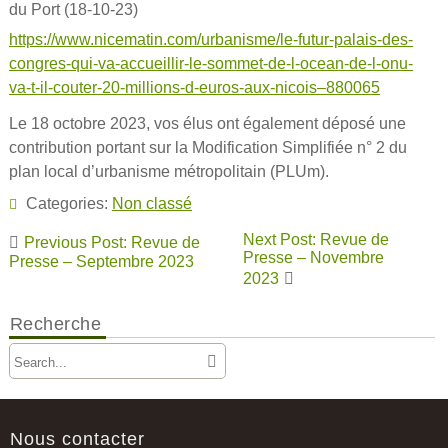
du Port (18-10-23)
https://www.nicematin.com/urbanisme/le-futur-palais-des-
congres-qui-va-accueillir-le-sommet-de-l-ocean-de-l-onu-
va-t-il-couter-20-millions-d-euros-aux-nicois–880065
Le 18 octobre 2023, vos élus ont également déposé une
contribution portant sur la Modification Simplifiée n° 2 du
plan local d’urbanisme métropolitain (PLUm).
Categories:
Non classé
Navigation
Next Post: Revue de
Previous Post: Revue de
de
Presse – Novembre
Presse – Septembre 2023
2023
l’article
Recherche
Nous contacter