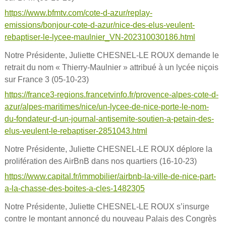
https://www.bfmtv.com/cote-d-azur/replay-
emissions/bonjour-cote-d-azur/nice-des-elus-veulent-
rebaptiser-le-lycee-maulnier_VN-202310030186.html
Notre Présidente, Juliette CHESNEL-LE ROUX demande le
retrait du nom « Thierry-Maulnier » attribué à un lycée niçois
sur France 3 (05-10-23)
https://france3-regions.francetvinfo.fr/provence-alpes-cote-d-
azur/alpes-maritimes/nice/un-lycee-de-nice-porte-le-nom-
du-fondateur-d-un-journal-antisemite-soutien-a-petain-des-
elus-veulent-le-rebaptiser-2851043.html
Notre Présidente, Juliette CHESNEL-LE ROUX déplore la
prolifération des AirBnB dans nos quartiers (16-10-23)
https://www.capital.fr/immobilier/airbnb-la-ville-de-nice-part-
a-la-chasse-des-boites-a-cles-1482305
Notre Présidente, Juliette CHESNEL-LE ROUX s’insurge
contre le montant annoncé du nouveau Palais des Congrès