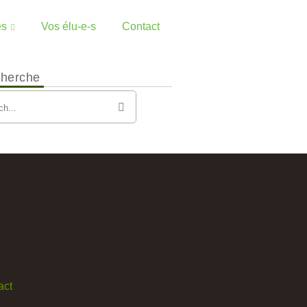
es
Vos élu-e-s
Contact
herche
act