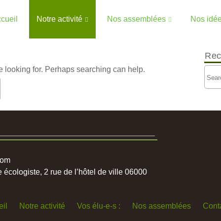
cueil
Notre activité
Nos assemblées
Nos idé
Rec
e looking for. Perhaps searching can help.
com
cologiste, 2 rue de l’hôtel de ville 06000
il
Notre activité
Vos élu-e-s :
Nos assemblées
Cont