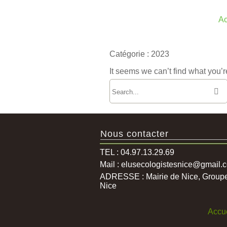
Skip
to
Ac
content
Catégorie :
2023
It seems we can’t find what you’r
Nous contacter
TEL : 04.97.13.29.69
Mail : elusecologistesnice@gmail.
ADRESSE : Mairie de Nice, Groupe é
Nice
Accue