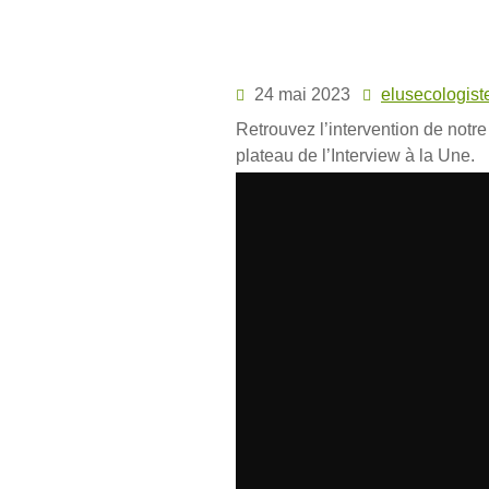
Skip
to
Revue de presse du
content
24 mai 2023
elusecologist
Retrouvez l’intervention de not
plateau de l’Interview à la Une.