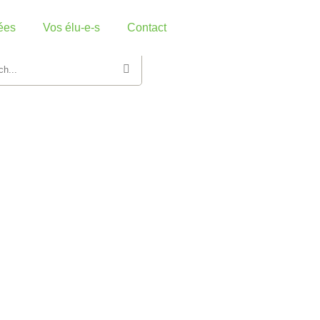
ées
Vos élu-e-s
Contact
herche