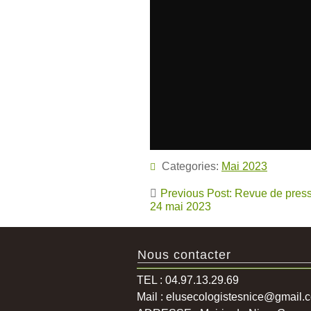
Categories:
Mai 2023
Navigation
Previous Post: Revue de pres
de
24 mai 2023
l’article
Nous contacter
TEL : 04.97.13.29.69
Mail : elusecologistesnice@gmail.