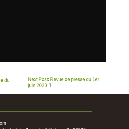
Next Post: Revue de presse du 1er
se du
juin 2023
com