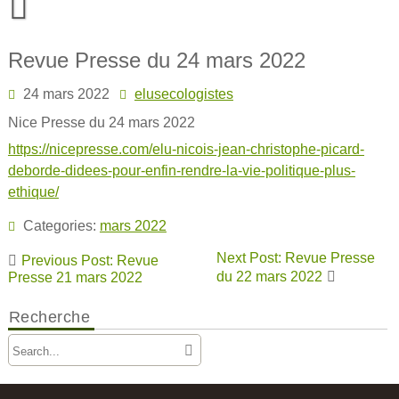
Skip
to
content
Revue Presse du 24 mars 2022
24 mars 2022
elusecologistes
Nice Presse du 24 mars 2022
https://nicepresse.com/elu-nicois-jean-christophe-picard-
deborde-didees-pour-enfin-rendre-la-vie-politique-plus-
ethique/
Categories:
mars 2022
Navigation
Next Post: Revue Presse
Previous Post: Revue
de
du 22 mars 2022
Presse 21 mars 2022
l’article
Recherche